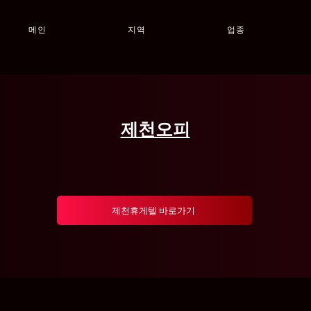
메인
지역
업종
제천오피
제천휴게텔 바로가기