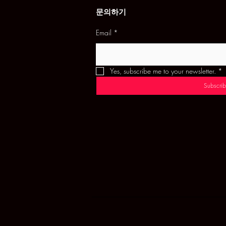
문의하기
Email
*
Yes, subscribe me to your newsletter.
*
Subscrib